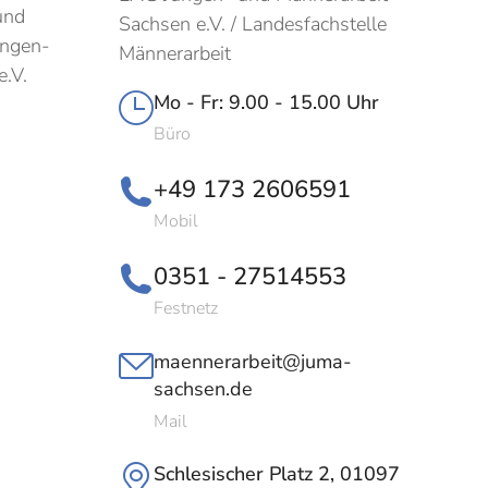
und
Sachsen e.V. / Landesfachstelle
ungen-
Männerarbeit
e.V.
Mo - Fr: 9.00 - 15.00 Uhr
Büro
+49 173 2606591
Mobil
0351 - 27514553
Festnetz
maennerarbeit@juma-
sachsen.de
Mail
Schlesischer Platz 2, 01097