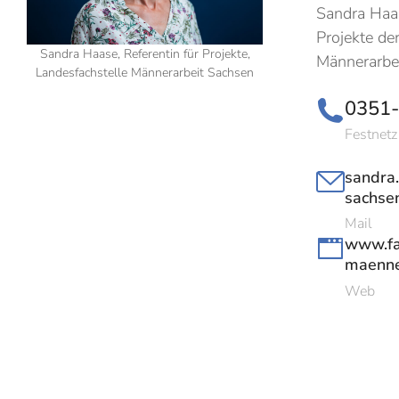
Sandra Haas
Projekte de
Sandra Haase, Referentin für Projekte,
Männerarbe
Landesfachstelle Männerarbeit Sachsen
0351
Festnetz
sandra
sachse
Mail
www.fa
maenne
Web