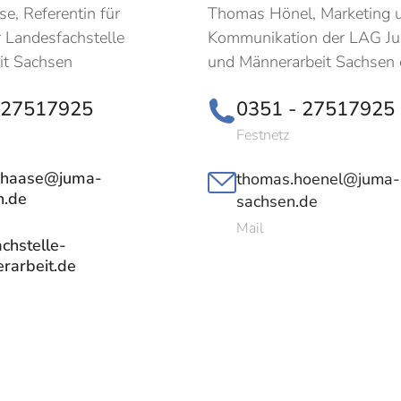
e, Referentin für
Thomas Hönel, Marketing 
r Landesfachstelle
Kommunikation der LAG J
it Sachsen
und Männerarbeit Sachsen 
-27517925
0351 - 27517925
Festnetz
.haase@juma-
thomas.hoenel@juma-
n.de
sachsen.de
Mail
chstelle-
rarbeit.de