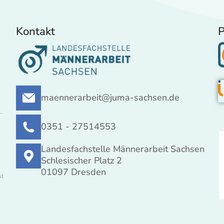
Kontakt
P
maennerarbeit@juma-sachsen.de
-
0351 - 27514553
Landesfachstelle Männerarbeit Sachsen
Schlesischer Platz 2
01097 Dresden
st