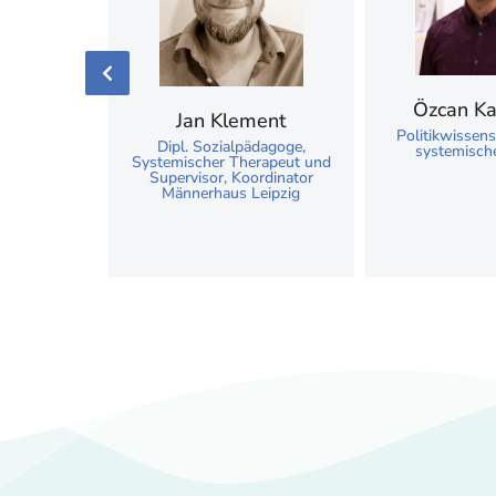
Özcan Ka
Jan Klement
Politikwissens
Dipl. Sozialpädagoge,
onnoh
systemische
Systemischer Therapeut und
lienberater
Supervisor, Koordinator
mischer
Männerhaus Leipzig
Autor,
her
t (i. A.)