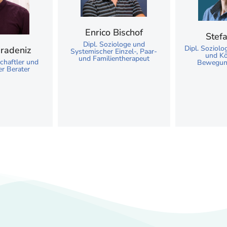
Enrico Bischof
Stef
Dipl. Soziologe und
Dipl. Soziolo
radeniz
Systemischer Einzel-, Paar-
und Kö
und Familientherapeut
chaftler und
Bewegun
r Berater