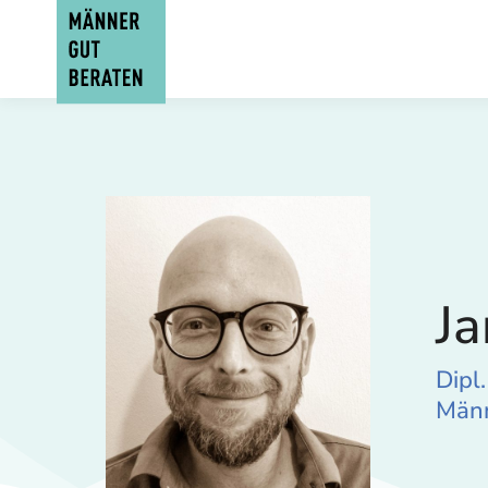
Ja
Dipl
Männ