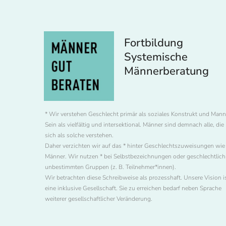
Fortbildung
Systemische
Männerberatung
* Wir verstehen Geschlecht primär als soziales Konstrukt und Mann
Sein als vielfältig und intersektional. Männer sind demnach alle, die
sich als solche verstehen.
Daher verzichten wir auf das * hinter Geschlechtszuweisungen wie
Männer. Wir nutzen * bei Selbstbezeichnungen oder geschlechtlich
unbestimmten Gruppen (z. B. Teilnehmer*innen).
Wir betrachten diese Schreibweise als prozesshaft. Unsere Vision i
eine inklusive Gesellschaft. Sie zu erreichen bedarf neben Sprache
weiterer gesellschaftlicher Veränderung.