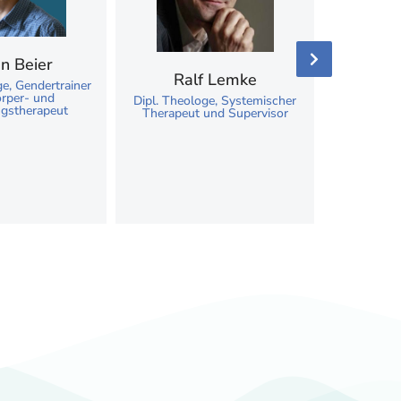
an Beier
Prof. 
Ralf Lemke
ge, Gendertrainer
rper- und
Dipl. Theologe, Systemischer
Pr
gstherapeut
Therapeut und Supervisor
Sexualw
Sexuell
Hochsc